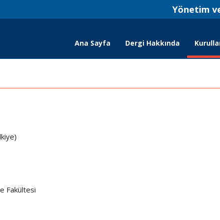
Yönetim ve
Ana Sayfa
Dergi Hakkında
Kurulla
lkiye)
e Fakültesi