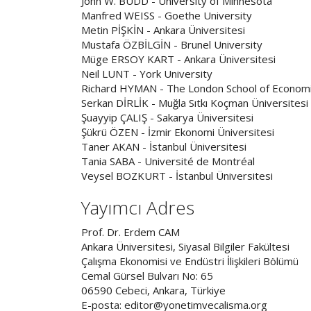
John W. BUDD - University of Minnesota
Manfred WEISS - Goethe University
Metin PİŞKİN - Ankara Üniversitesi
Mustafa ÖZBİLGİN - Brunel University
Müge ERSOY KART - Ankara Üniversitesi
Neil LUNT - York University
Richard HYMAN - The London School of Economics
Serkan DİRLİK - Muğla Sıtkı Koçman Üniversitesi
Şuayyip ÇALIŞ - Sakarya Üniversitesi
Şükrü ÖZEN - İzmir Ekonomi Üniversitesi
Taner AKAN - İstanbul Üniversitesi
Tania SABA - Université de Montréal
Veysel BOZKURT - İstanbul Üniversitesi
Yayımcı Adres
Prof. Dr. Erdem CAM
Ankara Üniversitesi, Siyasal Bilgiler Fakültesi
Çalışma Ekonomisi ve Endüstri İlişkileri Bölümü
Cemal Gürsel Bulvarı No: 65
06590 Cebeci, Ankara, Türkiye
E-posta: editor@yonetimvecalisma.org